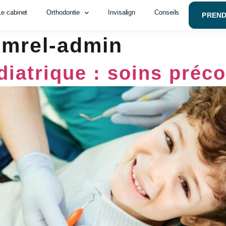
Le cabinet
Orthodontie
Invisalign
Conseils
PREN
:
mrel-admin
diatrique : soins préc