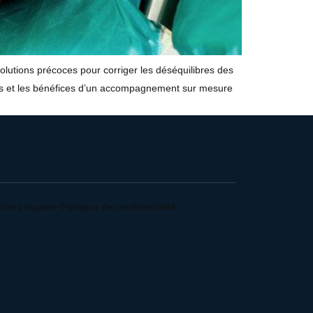
solutions précoces pour corriger les déséquilibres des
aptés et les bénéfices d’un accompagnement sur mesure
tions légales
Politique de confidentialité