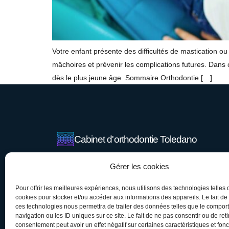
Votre enfant présente des difficultés de mastication o
mâchoires et prévenir les complications futures. Dans 
dès le plus jeune âge. Sommaire Orthodontie […]
Cabinet d'orthodontie Toledano
29 avenue de la République, 94700 Maisons-Alfo
Gérer les cookies
01 43 53 26 06
Pour offrir les meilleures expériences, nous utilisons des technologies telles 
orthodontiste94@gmail.com
cookies pour stocker et/ou accéder aux informations des appareils. Le fait de
ces technologies nous permettra de traiter des données telles que le compo
@dr_toledano
navigation ou les ID uniques sur ce site. Le fait de ne pas consentir ou de reti
consentement peut avoir un effet négatif sur certaines caractéristiques et fonc