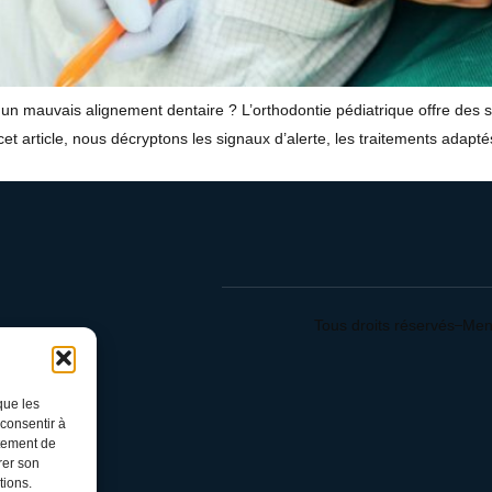
u un mauvais alignement dentaire ? L’orthodontie pédiatrique offre des 
cet article, nous décryptons les signaux d’alerte, les traitements ad
Tous droits réservés
Men
rt
que les
 consentir à
rtement de
rer son
tions.