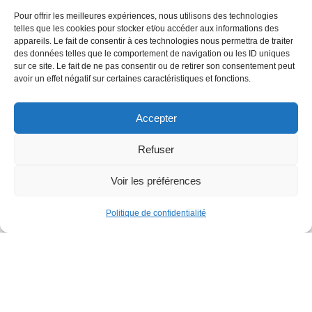
traitement qui s’adapte aux
adolescents
et aux
adultes
, il n’y a
Pour offrir les meilleures expériences, nous utilisons des technologies
telles que les cookies pour stocker et/ou accéder aux informations des
pas de limite d’âge.
appareils. Le fait de consentir à ces technologies nous permettra de traiter
Il est pratiquement invisible, ainsi, il ne se remarque pas par
des données telles que le comportement de navigation ou les ID uniques
sur ce site. Le fait de ne pas consentir ou de retirer son consentement peut
votre entourage.
avoir un effet négatif sur certaines caractéristiques et fonctions.
Ainsi, vous pouvez sourire autant pendant votre traitement,
qu’après. Vous devez simplement enlever les gouttières
Accepter
pendant les repas et le brossage de dents.
Refuser
Dépourvu de métal et de fil, Invisalign est confortable à porter et
ne provoque pas d’allergies.
Voir les préférences
Politique de confidentialité
Comment se déroule le